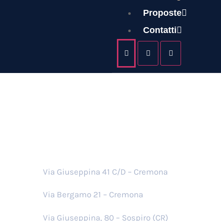
Tag:
P
Proposte
Contatti
Sedi
Via Giuseppina 41 C/D – Cremona
Via Bergamo 21 – Cremona
Via Giuseppina, 80 – Sospiro (CR)