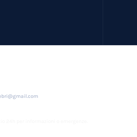
o
nebri@gmail.com
izio 24h per informazioni o emergenze.