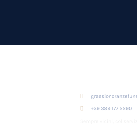
ersichell
Contatti
grassionoranzefu
+39 389 177 2290
Sempre vicini, col serv