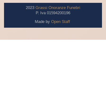
2023
Grassi
Onoranze
Funebri
P. Iva 01594200196
Made by
Open Staff