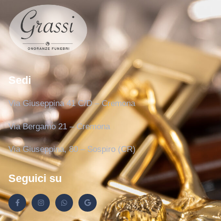
Sedi
Via Giuseppina 41 C/D – Cremona
Via Bergamo 21 – Cremona
Via Giuseppina, 80 – Sospiro (CR)
Seguici su