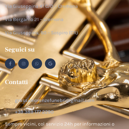
Via Giuseppina 41 C/D – Cremona
Via Bergamo 21 – Cremona
Via Giuseppina, 80 – Sospiro (CR)
Seguici su
Contatti
grassionoranzefunebri@gmail.com
+39 389 177 2290
Sempre vicini, col servizio 24h per informazioni o