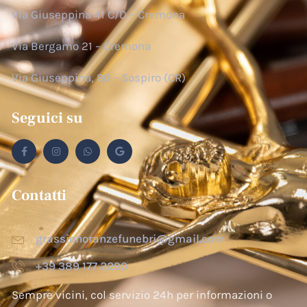
Via Giuseppina 41 C/D – Cremona
Via Bergamo 21 – Cremona
Via Giuseppina, 80 – Sospiro (CR)
Seguici su
Contatti
grassionoranzefunebri@gmail.com
+39 389 177 2290
Sempre vicini, col servizio 24h per informazioni o