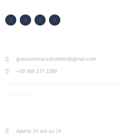
Seguici su
Contatti
grassionoranzefunebri@gmail.com
+39 389 177 2290
Sempre vicini, col servizio 24h per informazioni o
emergenze.
Orari di apertura
Aperto 24 ore su 24