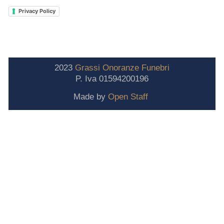
Privacy Policy
2023
Grassi
Onoranze
Funebri
P. Iva 01594200196
Made by
Open Staff