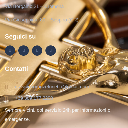
Via Bergamo 21 – Cremona
Via Giuseppina, 80 – Sospiro (CR)
Seguici su
Contatti
grassionoranzefunebri@gmail.com
+39 389 177 2290
Sempre vicini, col servizio 24h per informazioni o
emergenze.