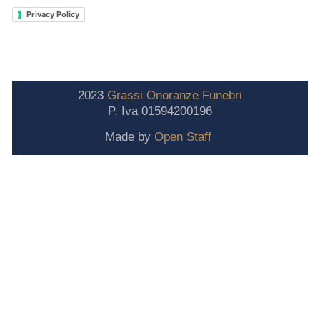
Privacy Policy
2023
Grassi
Onoranze
Funebri
P. Iva 01594200196
Made by
Open Staff