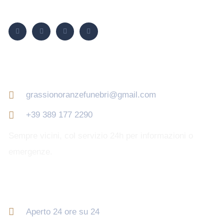
Seguici su
Contatti
grassionoranzefunebri@gmail.com
+39 389 177 2290
Sempre vicini, col servizio 24h per informazioni o
emergenze.
Orari di apertura
Aperto 24 ore su 24