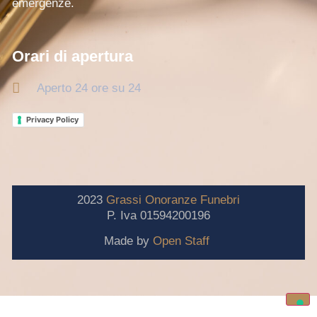
emergenze.
Orari di apertura
Aperto 24 ore su 24
Privacy Policy
2023
Grassi
Onoranze
Funebri
P. Iva 01594200196
Made by
Open Staff