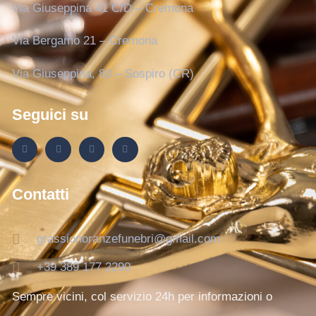
Via Giuseppina 41 C/D – Cremona
Via Bergamo 21 – Cremona
Via Giuseppina, 80 – Sospiro (CR)
Seguici su
Contatti
grassionoranzefunebri@gmail.com
+39 389 177 2290
Sempre vicini, col servizio 24h per informazioni o