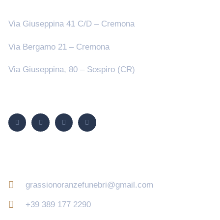
Sedi
Via Giuseppina 41 C/D – Cremona
Via Bergamo 21 – Cremona
Via Giuseppina, 80 – Sospiro (CR)
Seguici su
Contatti
grassionoranzefunebri@gmail.com
+39 389 177 2290