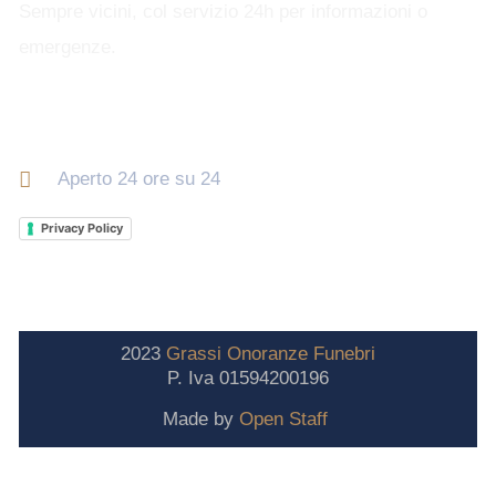
Sempre vicini, col servizio 24h per informazioni o
emergenze.
Orari di apertura
Aperto 24 ore su 24
Privacy Policy
2023
Grassi
Onoranze
Funebri
P. Iva 01594200196
Made by
Open Staff