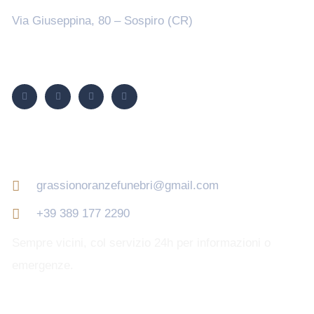
Via Giuseppina, 80 – Sospiro (CR)
Seguici su
Contatti
grassionoranzefunebri@gmail.com
+39 389 177 2290
Sempre vicini, col servizio 24h per informazioni o
emergenze.