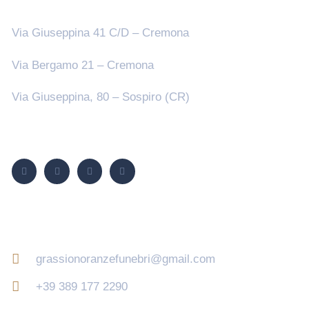
Sedi
Via Giuseppina 41 C/D – Cremona
Via Bergamo 21 – Cremona
Via Giuseppina, 80 – Sospiro (CR)
Seguici su
Contatti
grassionoranzefunebri@gmail.com
+39 389 177 2290