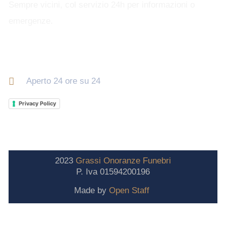
Sempre vicini, col servizio 24h per informazioni o
emergenze.
Orari di apertura
Aperto 24 ore su 24
Privacy Policy
2023
Grassi
Onoranze
Funebri
P. Iva 01594200196
Made by
Open Staff