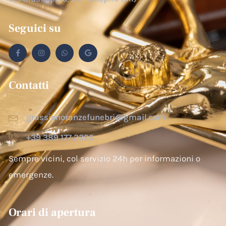
Seguici su
Contatti
grassionoranzefunebri@gmail.com
+39 389 177 2290
Sempre vicini, col servizio 24h per informazioni o
emergenze.
Orari di apertura