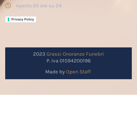
Aperto 24 ore su 24
Privacy Policy
2023
Grassi
Onoranze
Funebri
P. Iva 01594200196
Made by
Open Staff