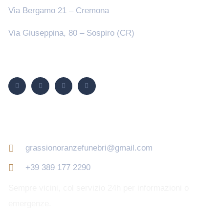
Via Bergamo 21 – Cremona
Via Giuseppina, 80 – Sospiro (CR)
Seguici su
Contatti
grassionoranzefunebri@gmail.com
+39 389 177 2290
Sempre vicini, col servizio 24h per informazioni o
emergenze.