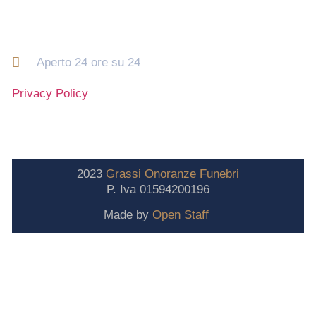
Orari di apertura
Aperto 24 ore su 24
Privacy Policy
2023
Grassi
Onoranze
Funebri
P. Iva 01594200196
Made by
Open Staff