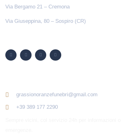
Via Bergamo 21 – Cremona
Via Giuseppina, 80 – Sospiro (CR)
Seguici su
Contatti
grassionoranzefunebri@gmail.com
+39 389 177 2290
Sempre vicini, col servizio 24h per informazioni o
emergenze.