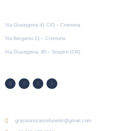
Sedi
Via Giuseppina 41 C/D – Cremona
Via Bergamo 21 – Cremona
Via Giuseppina, 80 – Sospiro (CR)
Seguici su
Contatti
grassionoranzefunebri@gmail.com