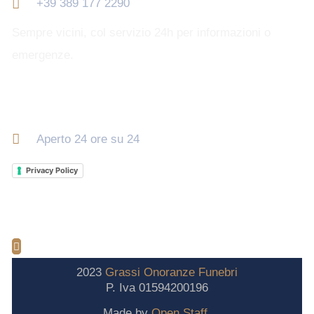
+39 389 177 2290
Sempre vicini, col servizio 24h per informazioni o
emergenze.
Orari di apertura
Aperto 24 ore su 24
Privacy Policy
2023
Grassi
Onoranze
Funebri
P. Iva 01594200196
Made by
Open Staff