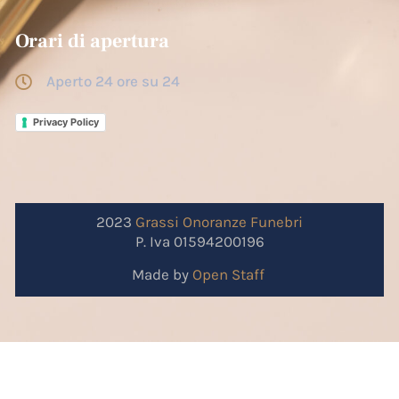
Orari di apertura
Aperto 24 ore su 24
Privacy Policy
2023
Grassi
Onoranze
Funebri
P. Iva 01594200196
Made by
Open Staff