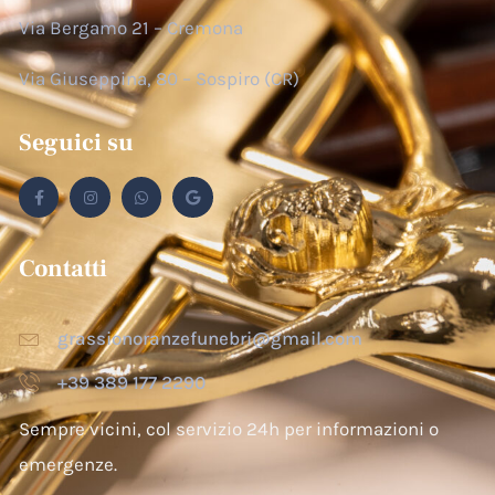
Via Bergamo 21 – Cremona
Via Giuseppina, 80 – Sospiro (CR)
Seguici su
Contatti
grassionoranzefunebri@gmail.com
+39 389 177 2290
Sempre vicini, col servizio 24h per informazioni o
emergenze.