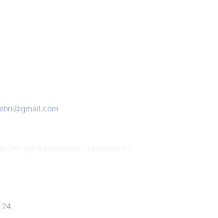
nebri@gmail.com
zio 24h per informazioni o emergenze.
 24