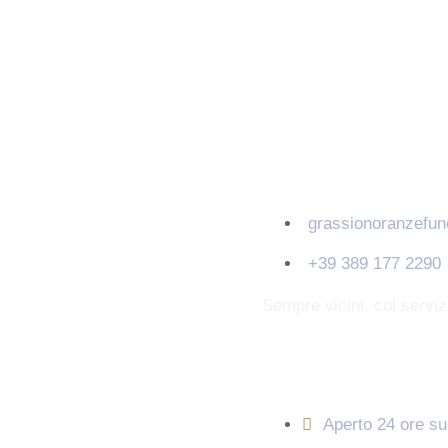
Contatti
grassionoranzefu
+39 389 177 2290
Sempre vicini, col servi
Orari di apertura
Aperto 24 ore su