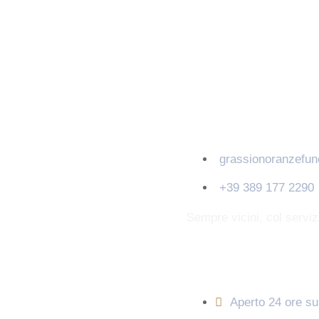
Contatti
grassionoranzefu
+39 389 177 2290
Sempre vicini, col servi
Orari di apertura
Aperto 24 ore su