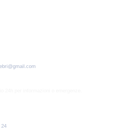
nebri@gmail.com
zio 24h per informazioni o emergenze.
 24