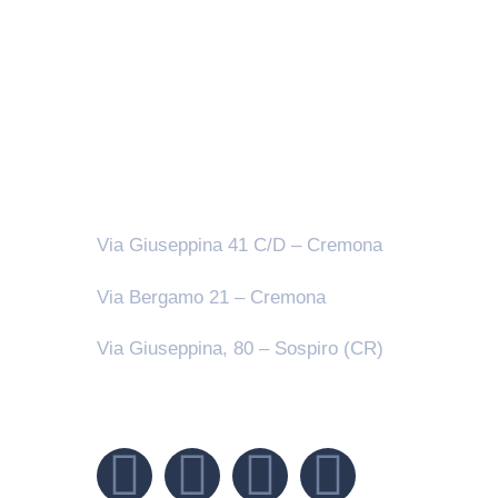
Sedi
Via Giuseppina 41 C/D – Cremona
Via Bergamo 21 – Cremona
Via Giuseppina, 80 – Sospiro (CR)
Seguici su