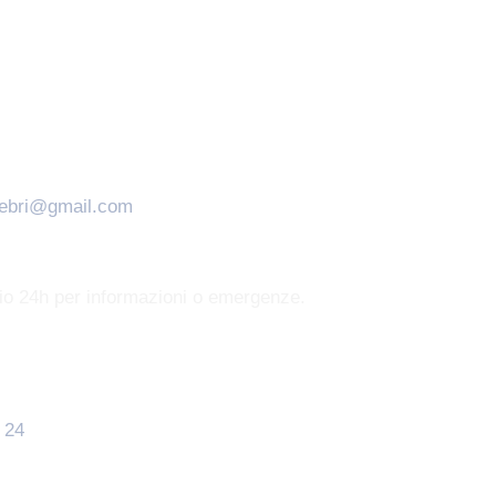
nebri@gmail.com
zio 24h per informazioni o emergenze.
 24