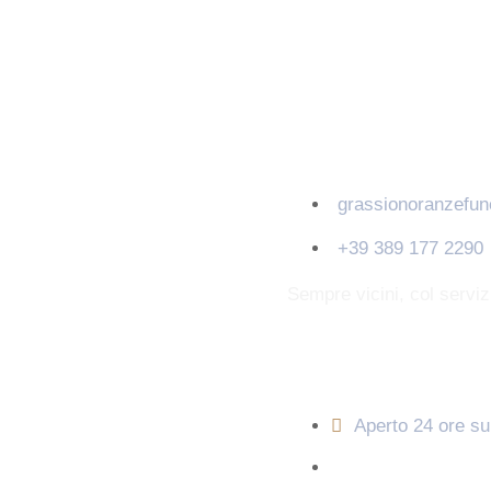
Contatti
grassionoranzefu
+39 389 177 2290
Sempre vicini, col servi
Orari di apertura
Aperto 24 ore su