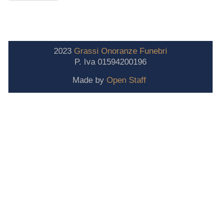
2023
Grassi
Onoranze
Funebri
P. Iva 01594200196
Made by
Open Staff