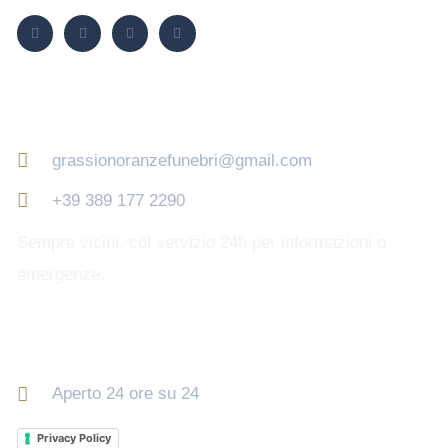
Contatti
grassionoranzefunebri@gmail.com
+39 389 177 2290
Sempre vicini, col servizio 24h per informazioni o
emergenze.
Orari di apertura
Aperto 24 ore su 24
Privacy Policy