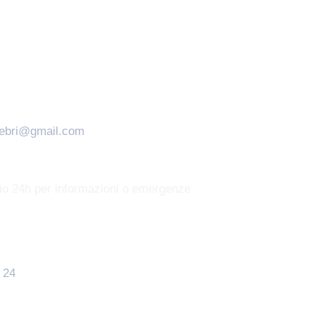
nebri@gmail.com
zio 24h per informazioni o emergenze.
 24