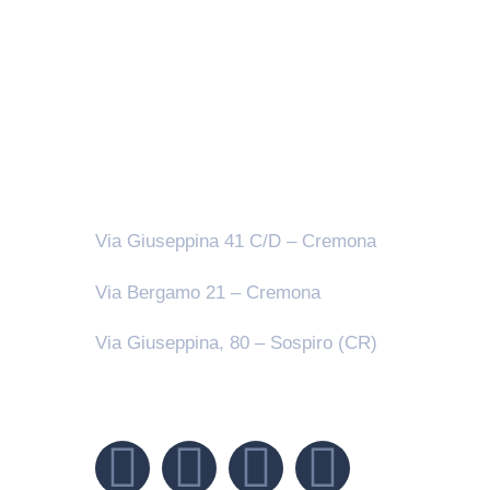
Sedi
Via Giuseppina 41 C/D – Cremona
Via Bergamo 21 – Cremona
Via Giuseppina, 80 – Sospiro (CR)
Seguici su