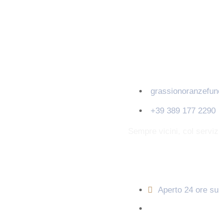
Contatti
grassionoranzefu
+39 389 177 2290
Sempre vicini, col servi
Orari di apertura
Aperto 24 ore su