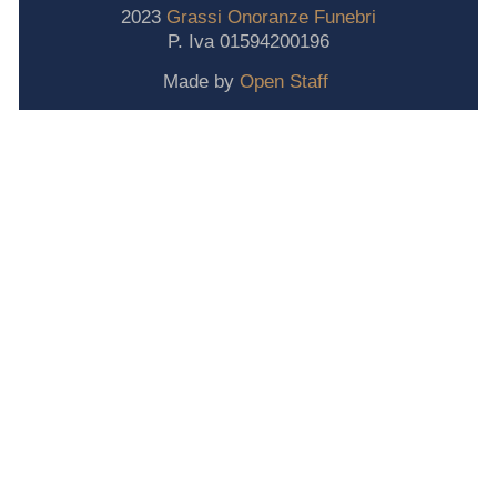
2023
Grassi
Onoranze
Funebri
P. Iva 01594200196
Made by
Open Staff