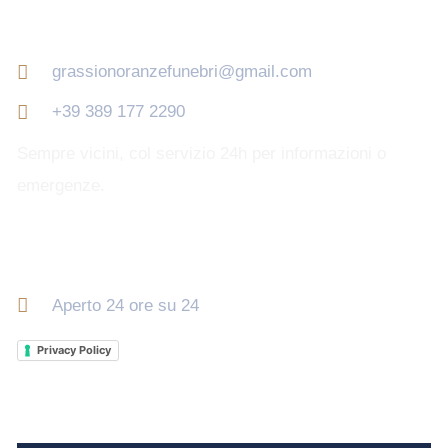
Contatti
grassionoranzefunebri@gmail.com
+39 389 177 2290
Sempre vicini, col servizio 24h per informazioni o
emergenze.
Orari di apertura
Aperto 24 ore su 24
Privacy Policy