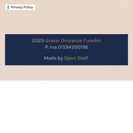
Privacy Policy
2023
Grassi
Onoranze
Funebri
P. Iva 01594200196
Made by
Open Staff