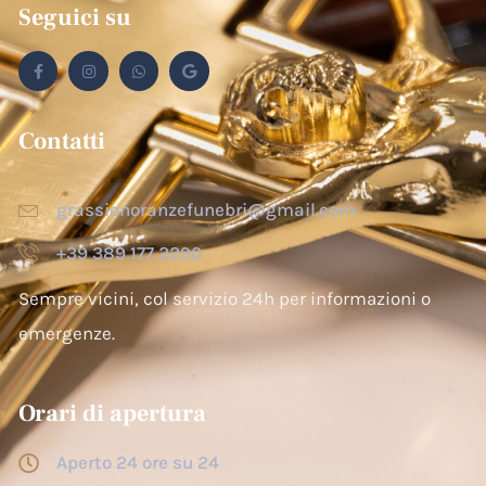
Seguici su
Contatti
grassionoranzefunebri@gmail.com
+39 389 177 2290
Sempre vicini, col servizio 24h per informazioni o
emergenze.
Orari di apertura
Aperto 24 ore su 24