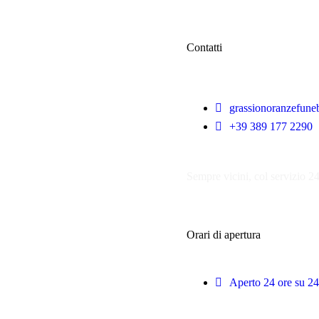
Contatti
grassionoranzefun
+39 389 177 2290
Sempre vicini, col servizio 2
Orari di apertura
Aperto 24 ore su 24