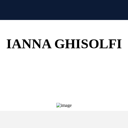
Stai guardando il necrologio di
IANNA GHISOLFI
Invia il tuo messaggio privato di cordoglio.
 stampato e consegnato personalmente alla famiglia nel più bre
Il servizio è completamente gratuito!