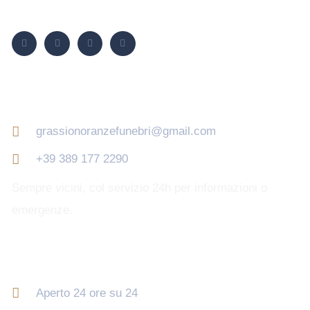
Seguici su
Contatti
grassionoranzefunebri@gmail.com
+39 389 177 2290
Sempre vicini, col servizio 24h per informazioni o
emergenze.
Orari di apertura
Aperto 24 ore su 24