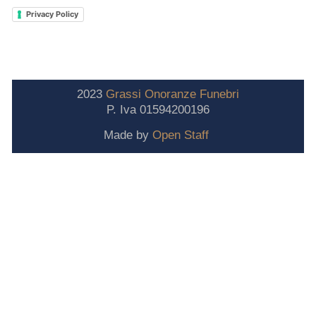
Privacy Policy
2023
Grassi
Onoranze
Funebri
P. Iva 01594200196
Made by
Open Staff