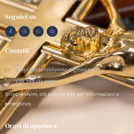
Seguici su
Contatti
grassionoranzefunebri@gmail.com
+39 389 177 2290
Sempre vicini, col servizio 24h per informazioni o
emergenze.
Orari di apertura