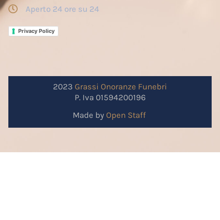
Aperto 24 ore su 24
Privacy Policy
2023
Grassi
Onoranze
Funebri
P. Iva 01594200196
Made by
Open Staff