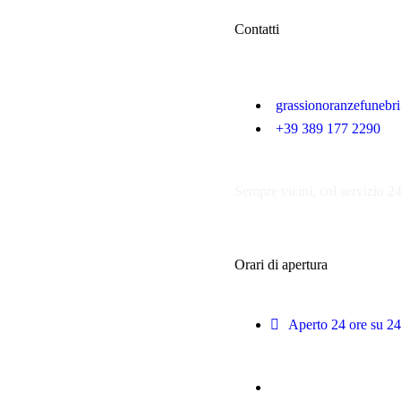
Contatti
grassionoranzefuneb
+39 389 177 2290
Sempre vicini, col servizio 2
Orari di apertura
Aperto 24 ore su 24