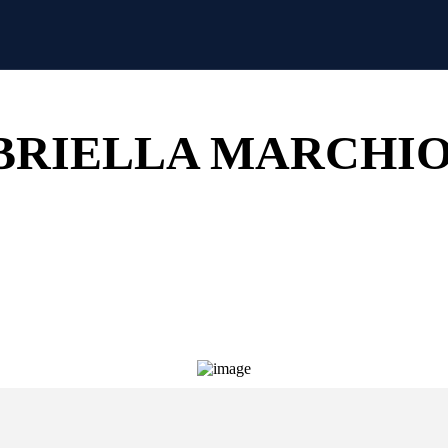
Stai guardando il necrologio di
BRIELLA MARCHIO
Invia il tuo messaggio privato di cordoglio.
 stampato e consegnato personalmente alla famiglia nel più bre
Il servizio è completamente gratuito!