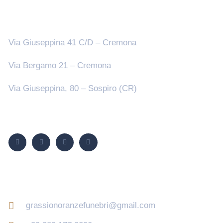
Sedi
Via Giuseppina 41 C/D – Cremona
Via Bergamo 21 – Cremona
Via Giuseppina, 80 – Sospiro (CR)
Seguici su
Contatti
grassionoranzefunebri@gmail.com