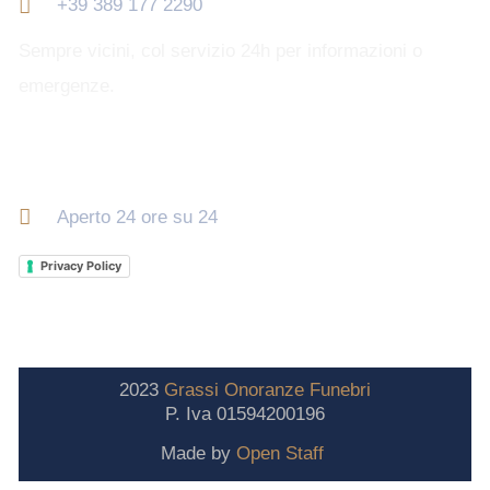
+39 389 177 2290
Sempre vicini, col servizio 24h per informazioni o
emergenze.
Orari di apertura
Aperto 24 ore su 24
Privacy Policy
2023
Grassi
Onoranze
Funebri
P. Iva 01594200196
Made by
Open Staff