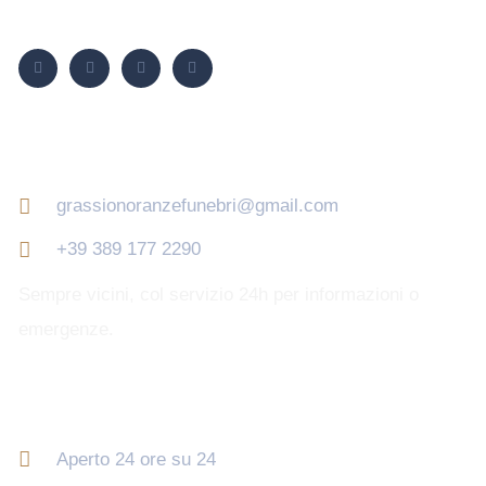
Seguici su
Contatti
grassionoranzefunebri@gmail.com
+39 389 177 2290
Sempre vicini, col servizio 24h per informazioni o
emergenze.
Orari di apertura
Aperto 24 ore su 24