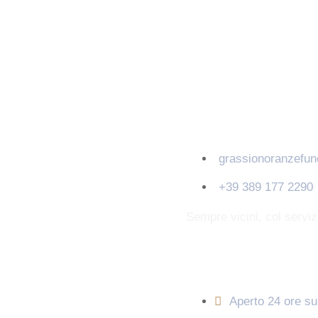
Contatti
grassionoranzefu
+39 389 177 2290
Sempre vicini, col servi
Orari di apertura
Aperto 24 ore su