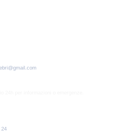
nebri@gmail.com
zio 24h per informazioni o emergenze.
 24