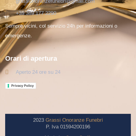
grassionoranzefunebri@gmail.com
+39 389 177 2290
Sempre vicini, col servizio 24h per informazioni o
emergenze.
Orari di apertura
Aperto 24 ore su 24
Privacy Policy
2023
Grassi
Onoranze
Funebri
P. Iva 01594200196