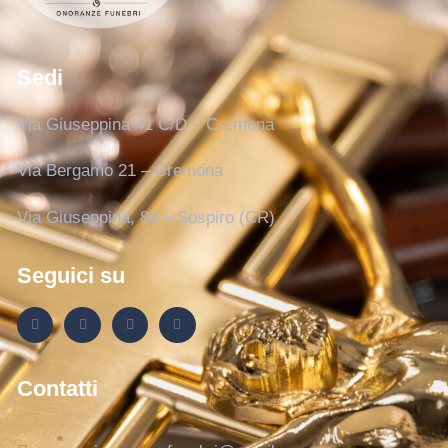
Sedi
Via Giuseppina 41 C/D – Cremona
Via Bergamo 21 – Cremona
Via Giuseppina, 80 – Sospiro (CR)
Seguici su
Contatti