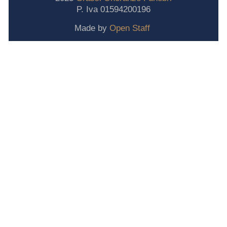
P. Iva 01594200196
Made by
Open Staff