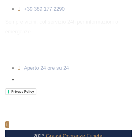
+39 389 177 2290
Sempre vicini, col servizio 24h per informazioni o
emergenze.
Orari di apertura
Aperto 24 ore su 24
Privacy Policy
2023
Grassi
Onoranze
Funebri