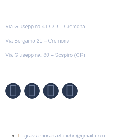
Sedi
Via Giuseppina 41 C/D – Cremona
Via Bergamo 21 – Cremona
Via Giuseppina, 80 – Sospiro (CR)
Seguici su
Contatti
grassionoranzefunebri@gmail.com