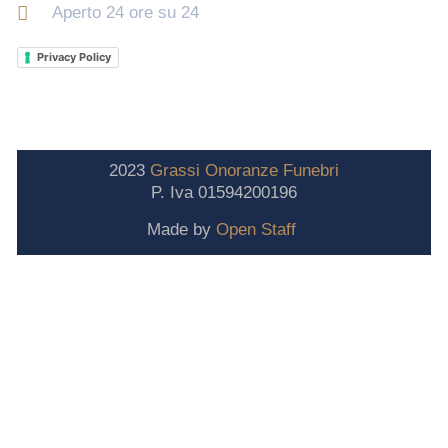
Aperto 24 ore su 24
Privacy Policy
2023
Grassi
Onoranze
Funebri
P. Iva 01594200196
Made by
Open Staff