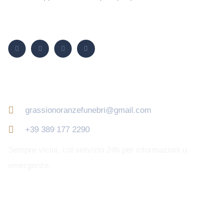
Seguici su
Contatti
grassionoranzefunebri@gmail.com
+39 389 177 2290
Sempre vicini, col servizio 24h per informazioni o
emergenze.
Orari di apertura