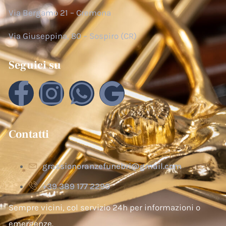
Via Bergamo 21 – Cremona
Via Giuseppina, 80 – Sospiro (CR)
Seguici su
Contatti
grassionoranzefunebri@gmail.com
+39 389 177 2290
Sempre vicini, col servizio 24h per informazioni o
emergenze.