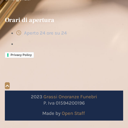
Orari di apertura
Aperto 24 ore su 24
Privacy Policy
2023
Grassi
Onoranze
Funebri
P. Iva 01594200196
Made by
Open Staff