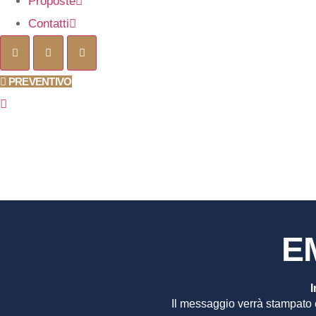
Proposte
Contatti
PREVENTIVO
EMILIA
E
I
Il messaggio verrà stampato 