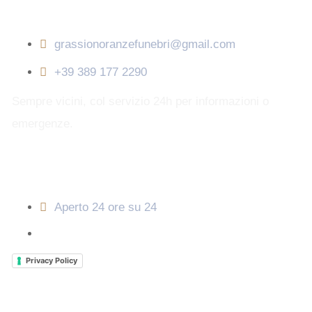
Contatti
grassionoranzefunebri@gmail.com
+39 389 177 2290
Sempre vicini, col servizio 24h per informazioni o
emergenze.
Orari di apertura
Aperto 24 ore su 24
Privacy Policy