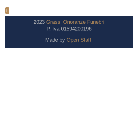
2023
Grassi
Onoranze
Funebri
P. Iva 01594200196
Made by
Open Staff