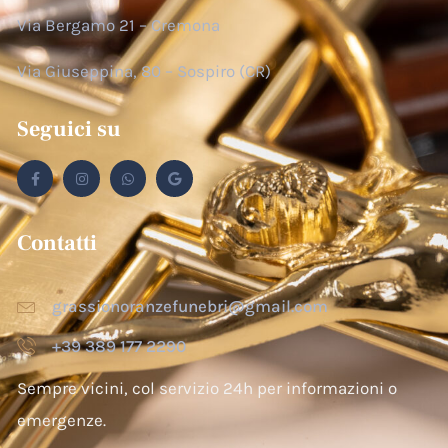
Via Bergamo 21 – Cremona
Via Giuseppina, 80 – Sospiro (CR)
Seguici su
Contatti
grassionoranzefunebri@gmail.com
+39 389 177 2290
Sempre vicini, col servizio 24h per informazioni o
emergenze.