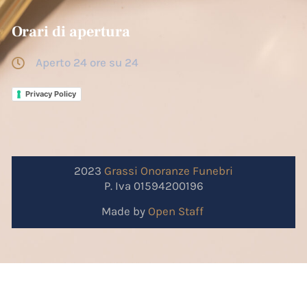
Orari di apertura
Aperto 24 ore su 24
Privacy Policy
2023
Grassi
Onoranze
Funebri
P. Iva 01594200196
Made by
Open Staff