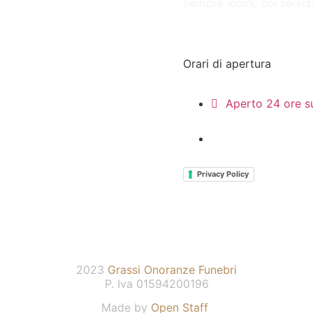
Sempre vicini, col servi
Orari di apertura
Aperto 24 ore s
Privacy Policy
2023
Grassi
Onoranze
Funebri
P. Iva 01594200196
Made by
Open Staff