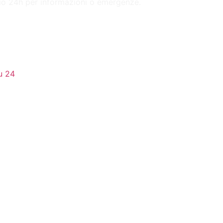
zio 24h per informazioni o emergenze.
u 24