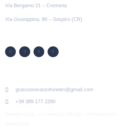
Via Bergamo 21 – Cremona
Via Giuseppina, 80 – Sospiro (CR)
Seguici su
Contatti
grassionoranzefunebri@gmail.com
+39 389 177 2290
Sempre vicini, col servizio 24h per informazioni o
emergenze.