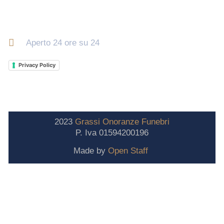
Orari di apertura
Aperto 24 ore su 24
Privacy Policy
2023
Grassi
Onoranze
Funebri
P. Iva 01594200196
Made by
Open Staff