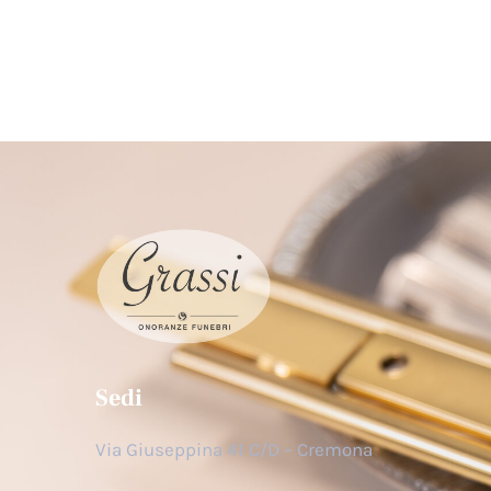
Sedi
Via Giuseppina 41 C/D – Cremona