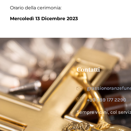
Orario della cerimonia:
Mercoledì 13 Dicembre 2023
Contatti
grassionoranzefu
+39 389 177 2290
Sempre vicini, col serv