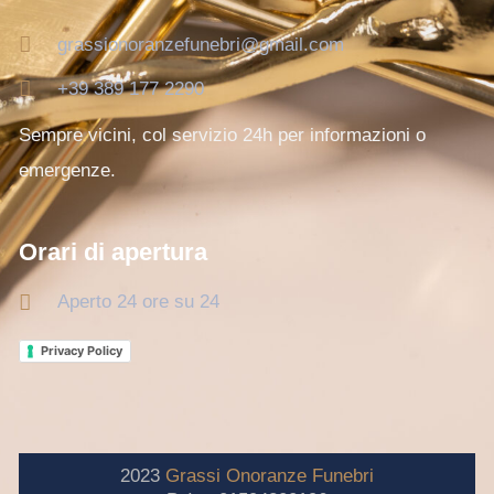
grassionoranzefunebri@gmail.com
+39 389 177 2290
Sempre vicini, col servizio 24h per informazioni o
emergenze.
Orari di apertura
Aperto 24 ore su 24
Privacy Policy
2023
Grassi
Onoranze
Funebri