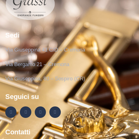
Sedi
Via Giuseppina 41 C/D – Cremona
Via Bergamo 21 – Cremona
Via Giuseppina, 80 – Sospiro (CR)
Seguici su
Contatti