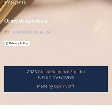
emergenze.
Orari di apertura
Aperto 24 ore su 24
Privacy Policy
2023
Grassi
Onoranze
Funebri
P. Iva 01594200196
Made by
Open Staff