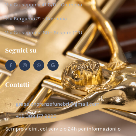
Via Giuseppina 41 C/D – Cremona
Via Bergamo 21 – Cremona
Via Giuseppina, 80 – Sospiro (CR)
Seguici su
Contatti
grassionoranzefunebri@gmail.com
+39 389 177 2290
Sempre vicini, col servizio 24h per informazioni o