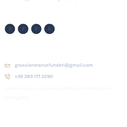
Seguici su
Contatti
grassionoranzefunebri@gmail.com
+39 389 177 2290
Sempre vicini, col servizio 24h per informazioni o
emergenze.
Orari di apertura