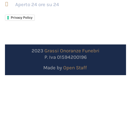
Aperto 24 ore su 24
Privacy Policy
2023
Grassi
Onoranze
Funebri
P. Iva 01594200196
Made by
Open Staff