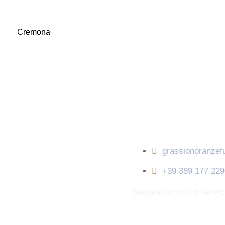
Cremona
Contatti
grassionoranze
+39 389 177 229
Sempre vicini, col servi