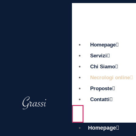
Homepage
Servizi
Chi Siamo
Necrologi online
Proposte
Contatti
Homepage