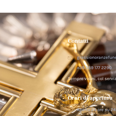
Contatti
grassionoranzefu
+39 389 177 2290
Sempre vicini, col serv
Orari di apertura
Aperto 24 ore su 24