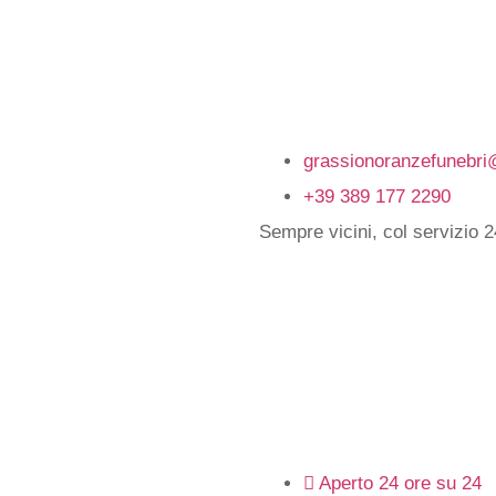
Conta
grassionoranzefunebr
+39 389 177 2290
Sempre vicini, col servizio 
Orari 
su
apert
Aperto 24 ore su 24