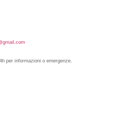
tti
i@gmail.com
24h per informazioni o emergenze.
di
ura