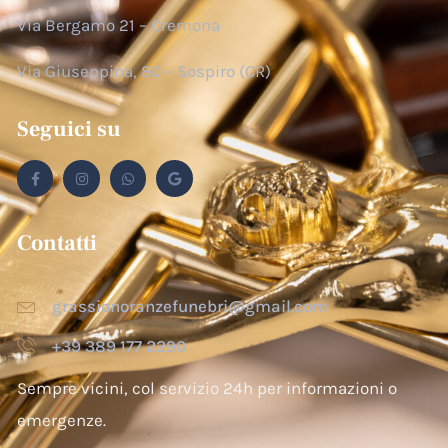
Via Bergamo 21 – Cremona
Via Giuseppina, 80 – Sospiro (CR)
Seguici su
Contatti
grassionoranzefunebri@gmail.com
+39 389 177 2290
Sempre vicini, col servizio 24h per informazioni o
emergenze.