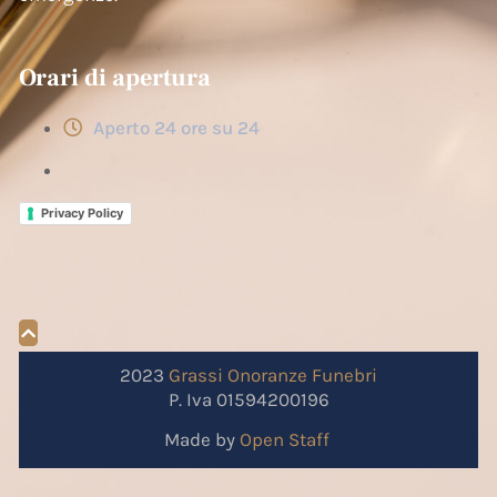
Orari di apertura
Aperto 24 ore su 24
Privacy Policy
2023
Grassi
Onoranze
Funebri
P. Iva 01594200196
Made by
Open Staff