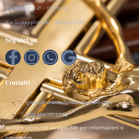
Via Bergamo 21 – Cremona
Via Giuseppina, 80 – Sospiro (CR)
Seguici su
Contatti
grassionoranzefunebri@gmail.com
+39 389 177 2290
Sempre vicini, col servizio 24h per informazioni o
emergenze.