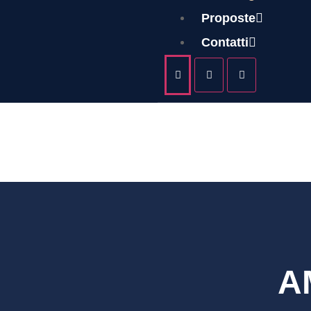
AMIL
Proposte
Contatti
BADIG
A