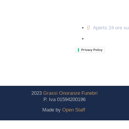
Orari di apertura
Aperto 24 ore su
Privacy Policy
2023
Grassi
Onoranze
Funebri
P. Iva 01594200196
Made by
Open Staff