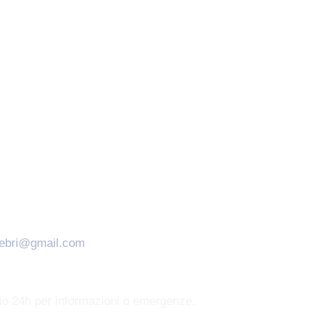
nebri@gmail.com
zio 24h per informazioni o emergenze.