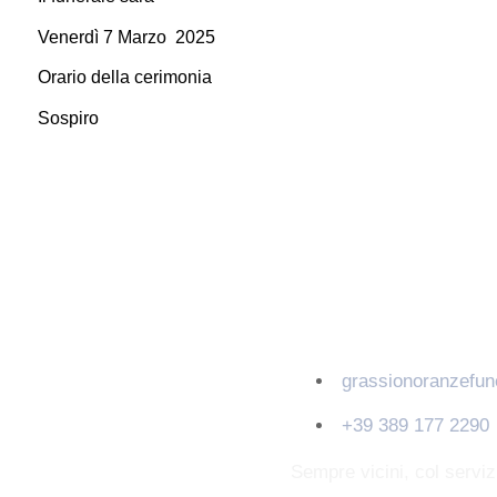
Venerdì 7 Marzo 2025
Orario della cerimonia
Sospiro
Contatti
grassionoranzefu
+39 389 177 2290
Sempre vicini, col servi