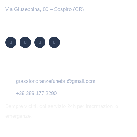
Via Giuseppina, 80 – Sospiro (CR)
Seguici su
Contatti
grassionoranzefunebri@gmail.com
+39 389 177 2290
Sempre vicini, col servizio 24h per informazioni o
emergenze.