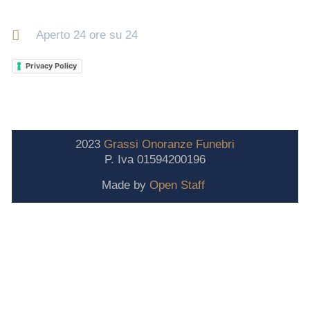
Orari di apertura
Aperto 24 ore su 24
Privacy Policy
2023
Grassi
Onoranze
Funebri
P. Iva 01594200196
Made by
Open Staff